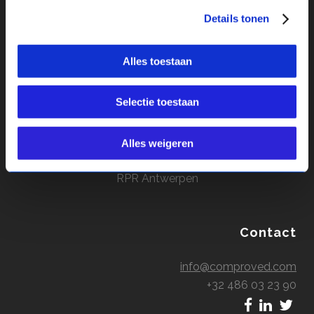
Blog
Details tonen
Contact
Privacybeleid
Alles toestaan
Selectie toestaan
Comproved
Deurne, België
Alles weigeren
BE0713 936 133
RPR Antwerpen
Contact
info@comproved.com
+32 486 03 23 90