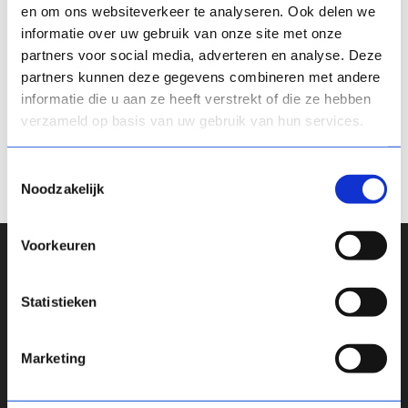
en om ons websiteverkeer te analyseren. Ook delen we
BEOORDELEN
CASES
informatie over uw gebruik van onze site met onze
MEDIA EN PUBLICATIES
partners voor social media, adverteren en analyse. Deze
WERKEN MET COMPROVED
partners kunnen deze gegevens combineren met andere
informatie die u aan ze heeft verstrekt of die ze hebben
verzameld op basis van uw gebruik van hun services.
Geen berichten gevonden
Toestemmingsselectie
Noodzakelijk
Voorkeuren
Statistieken
Marketing
Tool
Academy
Team