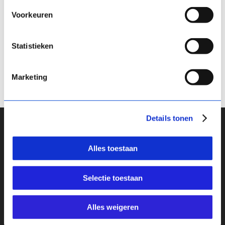
Voorkeuren
1
2
3
4
Statistieken
Marketing
Details tonen
Alles toestaan
Selectie toestaan
Tool
Academy
Alles weigeren
Team
Blog