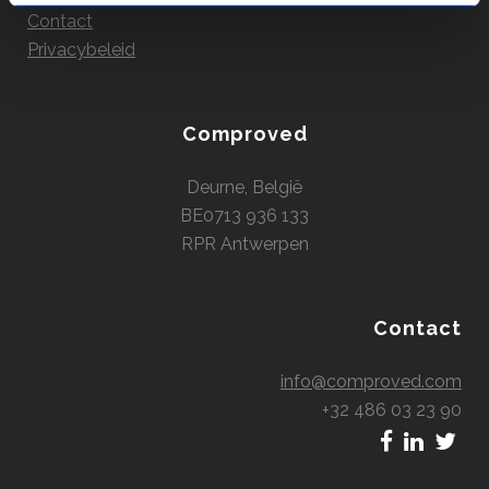
Contact
Privacybeleid
Comproved
Deurne, België
BE0713 936 133
RPR Antwerpen
Contact
info@comproved.com
+32 486 03 23 90