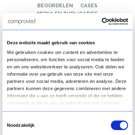
BEOORDELEN
CASES
MEDIA EN PUBLICATIES
WERKEN MET COMPROVED
Deze website maakt gebruik van cookies
We gebruiken cookies om content en advertenties te
personaliseren, om functies voor social media te bieden
en om ons websiteverkeer te analyseren. Ook delen we
informatie over uw gebruik van onze site met onze
partners voor social media, adverteren en analyse. Deze
partners kunnen deze gegevens combineren met andere
Peer assessment met tool
informatie die u aan ze heeft verstrekt of die ze hebben
vermindert werklast voor
verzameld op basis van uw gebruik van hun services.
docenten
Toestemmingsselectie
...
Noodzakelijk
16 juni, 2016