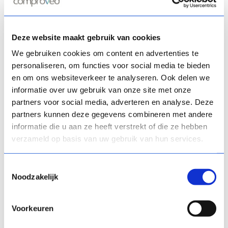
JUDGEMENT
CASES
EDUCATION AND ASSESSMENT
Deze website maakt gebruik van cookies
MEDIA
USING COMPROVED
We gebruiken cookies om content en advertenties te
WERKEN MET COMPROVED
personaliseren, om functies voor social media te bieden
en om ons websiteverkeer te analyseren. Ook delen we
informatie over uw gebruik van onze site met onze
partners voor social media, adverteren en analyse. Deze
partners kunnen deze gegevens combineren met andere
informatie die u aan ze heeft verstrekt of die ze hebben
verzameld op basis van uw gebruik van hun services.
Toestemmingsselectie
Noodzakelijk
Students formulate success
criteria by comparing
Voorkeuren
...